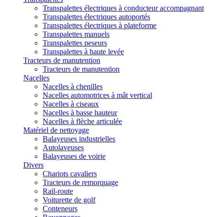
Transpalettes électriques à conducteur accompagnant
Transpalettes électriques autoportés
Transpalettes électriques à plateforme
Transpalettes manuels
Transpalettes peseurs
Transpalettes à haute levée
Tracteurs de manutention
Tracteurs de manutention
Nacelles
Nacelles à chenilles
Nacelles automotrices à mât vertical
Nacelles à ciseaux
Nacelles à basse hauteur
Nacelles à flèche articulée
Matériel de nettoyage
Balayeuses industrielles
Autolaveuses
Balayeuses de voirie
Divers
Chariots cavaliers
Tracteurs de remorquage
Rail-route
Voiturette de golf
Conteneurs