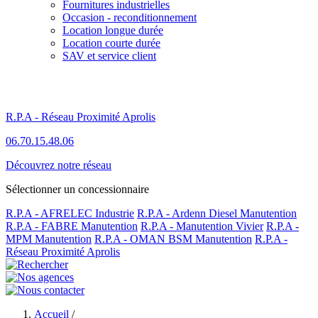
Fournitures industrielles
Occasion - reconditionnement
Location longue durée
Location courte durée
SAV et service client
R.P.A - Réseau Proximité Aprolis
06.70.15.48.06
Découvrez notre réseau
Sélectionner un concessionnaire
R.P.A - AFRELEC Industrie
R.P.A - Ardenn Diesel Manutention
R.P.A - FABRE Manutention
R.P.A - Manutention Vivier
R.P.A -
MPM Manutention
R.P.A - OMAN BSM Manutention
R.P.A -
Réseau Proximité Aprolis
Accueil
/