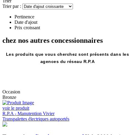
Trier
CATHERINE LES ARRAS offrent la possibilité à son conducteur
Trier par :
d'être porté par la machine grâce à une plateforme fixée sur celle-ci.
Pour de plus amples informations n'hésitez pas à nous contacter.
Pertinence
Date d'ajout
Prix croissant
chez nos autres
concessionnaires
Les produits que vous cherchez sont présents dans les
agences du réseau R.P.A
Occasion
Bronze
voir le produit
R.P.A - Manutention Vivier
Transpalettes électriques autoportés