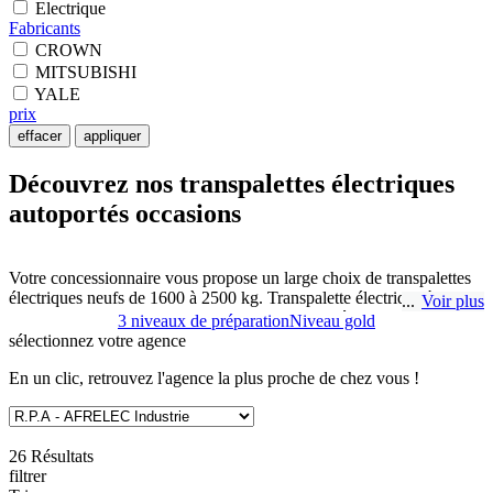
Electrique
Fabricants
CROWN
MITSUBISHI
YALE
prix
effacer
appliquer
Découvrez nos transpalettes électriques
autoportés occasions
Votre concessionnaire vous propose un large choix de transpalettes
électriques neufs de 1600 à 2500 kg. Transpalette électrique à
Voir plus
conducteur accompagnant, transpalette autoporté, transpalette à
3 niveaux de préparation
Niveau gold
plateforme ou peseur. Les transpalettes sont des solutions très
sélectionnez
votre agence
utilisées pour la manutention sécurisée, rapide et simple dans les
magasins, les entrepôts et les quais de chargement. Nous pouvons
En un clic, retrouvez l'agence la plus proche de chez vous !
vous conseiller sur un transpalette autoporté debout ou assis.
Le transpalette électrique autoporté permet de réduire la fatigue de
26 Résultats
vos opérateurs. En effet, les transpalettes électriques autoportés
filtrer
occasion proposés par R.P.A - Réseau Proximité Aprolis à SAINTE