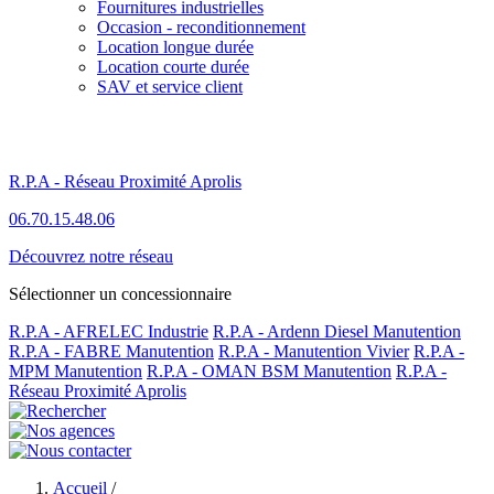
Fournitures industrielles
Occasion - reconditionnement
Location longue durée
Location courte durée
SAV et service client
R.P.A - Réseau Proximité Aprolis
06.70.15.48.06
Découvrez notre réseau
Sélectionner un concessionnaire
R.P.A - AFRELEC Industrie
R.P.A - Ardenn Diesel Manutention
R.P.A - FABRE Manutention
R.P.A - Manutention Vivier
R.P.A -
MPM Manutention
R.P.A - OMAN BSM Manutention
R.P.A -
Réseau Proximité Aprolis
Accueil
/