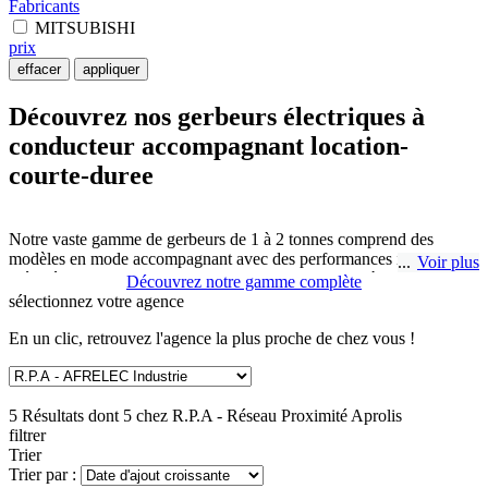
Fabricants
MITSUBISHI
prix
effacer
appliquer
Découvrez nos gerbeurs électriques à
conducteur accompagnant location-
courte-duree
Notre vaste gamme de gerbeurs de 1 à 2 tonnes comprend des
modèles en mode accompagnant avec des performances intuitives,
Voir plus
inégalées et une excellente valeur. Pratique et faciles à utiliser pour
Découvrez notre gamme complète
des déplacements rapides sur de plus longues distances, les gerbeurs
sélectionnez
votre agence
sont un choix excellent et économique pour le levage rapide et sûr
des palettes, même dans des espaces très réduits
En un clic, retrouvez l'agence la plus proche de chez vous !
Les gerbeurs électriques à conducteur accompagnant sont très les
outils adéquats pour la manutention de marchandises. R.P.A -
5 Résultats dont 5 chez
R.P.A - Réseau Proximité Aprolis
Réseau Proximité Aprolis à SAINTE CATHERINE LES ARRAS
filtrer
vous propose aussi des gerbeurs électriques location-courte-duree
Trier
combinant conducteur accompagnant et conducteur porté.
Trier par :