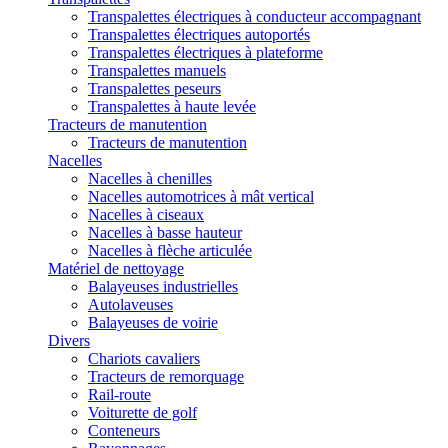
Transpalettes électriques à conducteur accompagnant
Transpalettes électriques autoportés
Transpalettes électriques à plateforme
Transpalettes manuels
Transpalettes peseurs
Transpalettes à haute levée
Tracteurs de manutention
Tracteurs de manutention
Nacelles
Nacelles à chenilles
Nacelles automotrices à mât vertical
Nacelles à ciseaux
Nacelles à basse hauteur
Nacelles à flèche articulée
Matériel de nettoyage
Balayeuses industrielles
Autolaveuses
Balayeuses de voirie
Divers
Chariots cavaliers
Tracteurs de remorquage
Rail-route
Voiturette de golf
Conteneurs