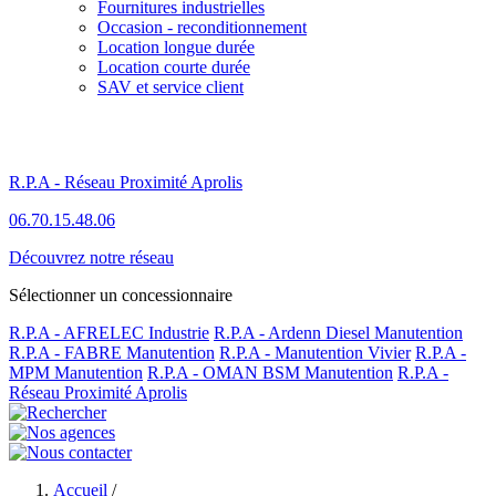
Fournitures industrielles
Occasion - reconditionnement
Location longue durée
Location courte durée
SAV et service client
R.P.A - Réseau Proximité Aprolis
06.70.15.48.06
Découvrez notre réseau
Sélectionner un concessionnaire
R.P.A - AFRELEC Industrie
R.P.A - Ardenn Diesel Manutention
R.P.A - FABRE Manutention
R.P.A - Manutention Vivier
R.P.A -
MPM Manutention
R.P.A - OMAN BSM Manutention
R.P.A -
Réseau Proximité Aprolis
Accueil
/