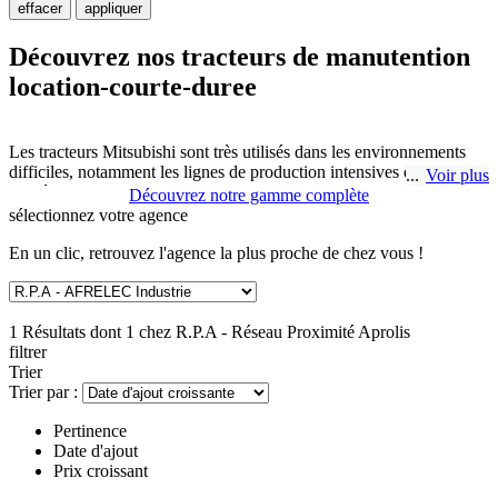
effacer
appliquer
Découvrez nos tracteurs de manutention
location-courte-duree
Les tracteurs Mitsubishi sont très utilisés dans les environnements
difficiles, notamment les lignes de production intensives des usines,
Voir plus
les aéroports et les environnements propres tels que les hôpitaux. Il
Découvrez notre gamme complète
existe une gamme de tracteurs performants même avec une charge
sélectionnez
votre agence
de remorque de 3000 kg.
En un clic, retrouvez l'agence la plus proche de chez vous !
Le déplacement de marchandise peut s'avérer dangereux et
compliqué. C'est pourquoi, R.P.A - Réseau Proximité Aprolis à
SAINTE CATHERINE LES ARRAS vous propose des tracteurs
1 Résultats dont 1 chez
R.P.A - Réseau Proximité Aprolis
de manutention location-courte-duree. Ces machines permettent de
filtrer
déplacer d'importantes charges tout en respectant la sécurité et la
Trier
santé de vos collaborateurs.
Trier par :
Pertinence
Date d'ajout
Prix croissant