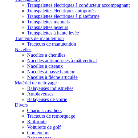
Transpalettes électriques à conducteur accompagnant
Transpalettes électriques autoportés
Transpalettes électriques à plateforme
Transpalettes manuels
Transpalettes peseurs
Transpalettes à haute levée
Tracteurs de manutention
Tracteurs de manutention
Nacelles
Nacelles à chenilles
Nacelles automotrices à mât vertical
Nacelles à ciseaux
Nacelles à basse hauteur
Nacelles à flèche articulée
Matériel de nettoyage
Balayeuses industrielles
Autolaveuses
Balayeuses de voirie
Divers
Chariots cavaliers
Tracteurs de remorquage
Rail-route
Voiturette de golf
Conteneurs