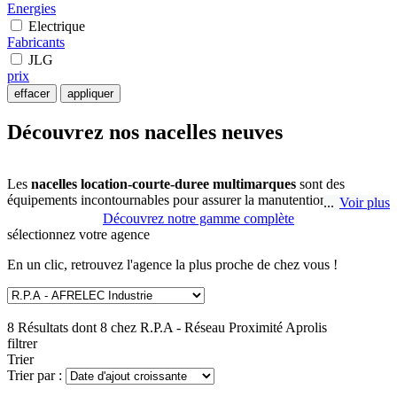
Energies
Electrique
Fabricants
JLG
prix
effacer
appliquer
Découvrez nos nacelles neuves
Les
nacelles location-courte-duree multimarques
sont des
équipements incontournables pour assurer la manutention en hauteur
Voir plus
dans de nombreux secteurs tels que l'industrie, la logistique ou la
Découvrez notre gamme complète
construction. Elles permettent de travailler en toute sécurité tout en
sélectionnez
votre agence
optimisant les temps de travail. Chez R.P.A - Réseau Proximité
Aprolis à SAINTE CATHERINE LES ARRAS, nous mettons à
En un clic, retrouvez l'agence la plus proche de chez vous !
votre disposition une gamme complète de nacelles location-courte-
duree, adaptées aux différentes applications professionnelles.
8 Résultats dont 8 chez
R.P.A - Réseau Proximité Aprolis
Pourquoi utiliser des nacelles location-
filtrer
Trier
courte-duree ?
Trier par :