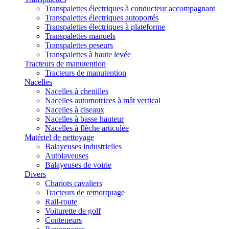
Transpalettes électriques à conducteur accompagnant
Transpalettes électriques autoportés
Transpalettes électriques à plateforme
Transpalettes manuels
Transpalettes peseurs
Transpalettes à haute levée
Tracteurs de manutention
Tracteurs de manutention
Nacelles
Nacelles à chenilles
Nacelles automotrices à mât vertical
Nacelles à ciseaux
Nacelles à basse hauteur
Nacelles à flèche articulée
Matériel de nettoyage
Balayeuses industrielles
Autolaveuses
Balayeuses de voirie
Divers
Chariots cavaliers
Tracteurs de remorquage
Rail-route
Voiturette de golf
Conteneurs