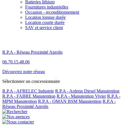
Batteries lithium
Fournitures industrielles
Occasion - reconditionnement
Location longue durée
Location courte durée
SAV et service client
R.P.A - Réseau Proximité Aprolis
06.70.15.48.06
Découvrez notre réseau
Sélectionner un concessionnaire
R.P.A - AFRELEC Industrie
R.P.A - Ardenn Diesel Manutention
R.P.A - FABRE Manutention
R.P.A - Manutention Vivier
R.P.A -
MPM Manutention
R.P.A - OMAN BSM Manutention
R.P.A -
Réseau Proximité Aprolis