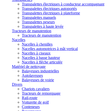
Transpalettes électriques à conducteur accompagnant
Transpalettes électriques autoportés
Transpalettes électriques à plateforme
Transpalettes manuels
Transpalettes peseurs
Transpalettes à haute levée
Tracteurs de manutention
Tracteurs de manutention
Nacelles
Nacelles à chenilles
Nacelles automotrices à mât vertical
Nacelles à ciseaux
Nacelles à basse hauteur
Nacelles à flèche articulée
Matériel de nettoyage
Balayeuses industrielles
Autolaveuses
Balayeuses de voirie
Divers
Chariots cavaliers
Tracteurs de remorquage
Rail-route
Voiturette de golf
Conteneurs