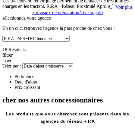
Les tracteurs de remorquage permettent de déplacer de très lourdes
charges en les tractant. R.P.A - Réseau Proximité Aprolis à SAINTE
Voir plus
CATHERINE LES ARRAS vous propose une gamme complète de
3 niveaux de préparation
Niveau gold
tracteurs de remorquage occasion. Nous disposons de modèles
sélectionnez
votre agence
pouvant tracter de petites, moyennes et lourdes charges. Contactez-
nous pour de plus amples informations, nous serons ravis de pouvoir
En un clic, retrouvez l'agence la plus proche de chez vous !
vous aider.
18 Résultats
filtrer
Trier
Trier par :
Pertinence
Date d'ajout
Prix croissant
chez nos autres
concessionnaires
Les produits que vous cherchez sont présents dans les
agences du réseau R.P.A