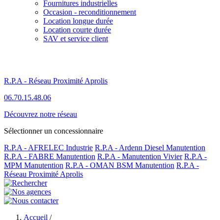
Fournitures industrielles
Occasion - reconditionnement
Location longue durée
Location courte durée
SAV et service client
R.P.A - Réseau Proximité Aprolis
06.70.15.48.06
Découvrez notre réseau
Sélectionner un concessionnaire
R.P.A - AFRELEC Industrie
R.P.A - Ardenn Diesel Manutention
R.P.A - FABRE Manutention
R.P.A - Manutention Vivier
R.P.A -
MPM Manutention
R.P.A - OMAN BSM Manutention
R.P.A -
Réseau Proximité Aprolis
Accueil
/