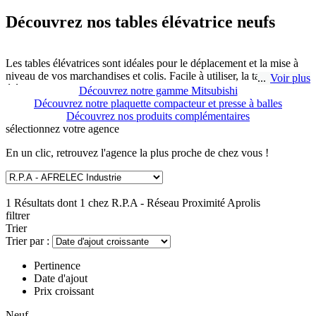
Découvrez nos tables élévatrice neufs
Les tables élévatrices sont idéales pour le déplacement et la mise à
niveau de vos marchandises et colis. Facile à utiliser, la table
Voir plus
élévatrice est un appareil de levage qui assure un gain de temps
Découvrez notre gamme Mitsubishi
considérable et un meilleur confort de travail puisqu'elle ménage le
Découvrez notre plaquette compacteur et presse à balles
dos et limitent les risques liés aux troubles musculo-squelettiques.
Découvrez nos produits complémentaires
Alors n'hésitez pas à opter pour une table élévatrice neuf proposé
sélectionnez
votre agence
par R.P.A - Réseau Proximité Aprolis à SAINTE CATHERINE
LES ARRAS.
En un clic, retrouvez l'agence la plus proche de chez vous !
Pour de plus amples informations, n'hésitez pas à nous contacter,
nous serons ravis de pouvoir vous répondre.
1 Résultats dont 1 chez
R.P.A - Réseau Proximité Aprolis
filtrer
Trier
Trier par :
Pertinence
Date d'ajout
Prix croissant
Neuf