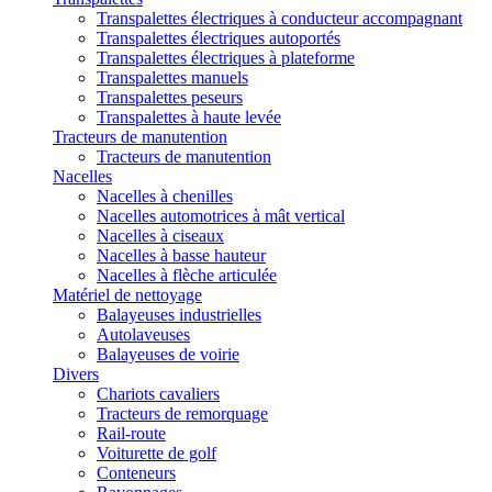
Transpalettes électriques à conducteur accompagnant
Transpalettes électriques autoportés
Transpalettes électriques à plateforme
Transpalettes manuels
Transpalettes peseurs
Transpalettes à haute levée
Tracteurs de manutention
Tracteurs de manutention
Nacelles
Nacelles à chenilles
Nacelles automotrices à mât vertical
Nacelles à ciseaux
Nacelles à basse hauteur
Nacelles à flèche articulée
Matériel de nettoyage
Balayeuses industrielles
Autolaveuses
Balayeuses de voirie
Divers
Chariots cavaliers
Tracteurs de remorquage
Rail-route
Voiturette de golf
Conteneurs