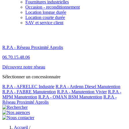
Fournitures industrielles
Occasion - reconditionnement
Location longue durée
Location courte durée
SAV et service client
R.P.A - Réseau Proximité Aprolis
06.70.15.48.06
Découvrez notre réseau
Sélectionner un concessionnaire
R.P.A - AFRELEC Industrie
R.P.A - Ardenn Diesel Manutention
R.P.A - FABRE Manutention
R.P.A - Manutention Vivier
R.P.A -
MPM Manutention
R.P.A - OMAN BSM Manutention
R.P.A -
Réseau Proximité Aprolis
Accueil
/