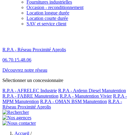
Fournitures industrielles
Occasion - reconditionnement
Location longue durée
Location courte durée
SAV et service client
R.P.A - Réseau Proximité Aprolis
06.70.15.48.06
Découvrez notre réseau
Sélectionner un concessionnaire
R.P.A - AFRELEC Industrie
R.P.A - Ardenn Diesel Manutention
R.P.A - FABRE Manutention
R.P.A - Manutention Vivier
R.P.A -
MPM Manutention
R.P.A - OMAN BSM Manutention
R.P.A -
Réseau Proximité Aprolis
Accueil
/