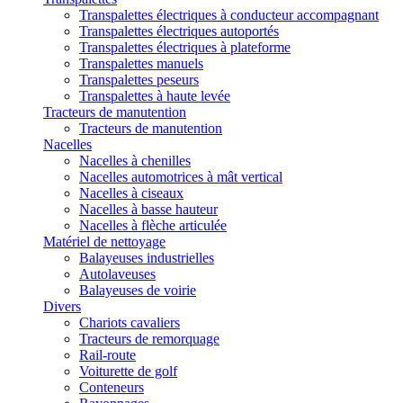
Transpalettes électriques à conducteur accompagnant
Transpalettes électriques autoportés
Transpalettes électriques à plateforme
Transpalettes manuels
Transpalettes peseurs
Transpalettes à haute levée
Tracteurs de manutention
Tracteurs de manutention
Nacelles
Nacelles à chenilles
Nacelles automotrices à mât vertical
Nacelles à ciseaux
Nacelles à basse hauteur
Nacelles à flèche articulée
Matériel de nettoyage
Balayeuses industrielles
Autolaveuses
Balayeuses de voirie
Divers
Chariots cavaliers
Tracteurs de remorquage
Rail-route
Voiturette de golf
Conteneurs