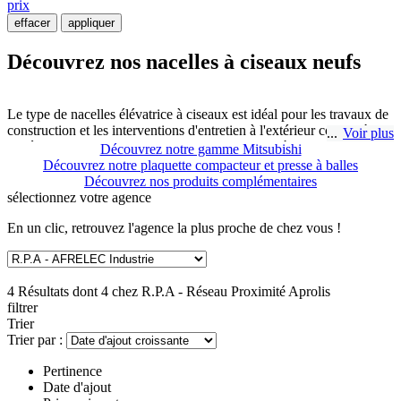
prix
effacer
appliquer
Découvrez nos nacelles à ciseaux neufs
Le type de nacelles élévatrice à ciseaux est idéal pour les travaux de
construction et les interventions d'entretien à l'extérieur comme à
Voir plus
l'intérieur. Vous pouvez choisir entre les nacelles à ciseaux
Découvrez notre gamme Mitsubishi
électriques pour les cycles de travail longs et les nacelles à ciseaux
Découvrez notre plaquette compacteur et presse à balles
motorisées pour les terrains difficiles.
Découvrez nos produits complémentaires
sélectionnez
votre agence
Les nacelles élévatrices à ciseaux permettent simplement le travail de
En un clic, retrouvez l'agence la plus proche de chez vous !
manutention en hauteur. En effet, ces nacelles sont plus silencieuses
et plus compactes que les nacelles classiques. Pour vous offrir le
meilleur choix R.P.A - Réseau Proximité Aprolis à SAINTE
CATHERINE LES ARRAS a sélectionné plusieurs modèles neuf
4 Résultats dont 4 chez
R.P.A - Réseau Proximité Aprolis
de nacelles élévatrices à ciseaux.
filtrer
Trier
Trier par :
Pertinence
Date d'ajout