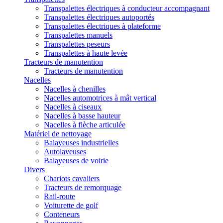
Transpalettes électriques à conducteur accompagnant
Transpalettes électriques autoportés
Transpalettes électriques à plateforme
Transpalettes manuels
Transpalettes peseurs
Transpalettes à haute levée
Tracteurs de manutention
Tracteurs de manutention
Nacelles
Nacelles à chenilles
Nacelles automotrices à mât vertical
Nacelles à ciseaux
Nacelles à basse hauteur
Nacelles à flèche articulée
Matériel de nettoyage
Balayeuses industrielles
Autolaveuses
Balayeuses de voirie
Divers
Chariots cavaliers
Tracteurs de remorquage
Rail-route
Voiturette de golf
Conteneurs