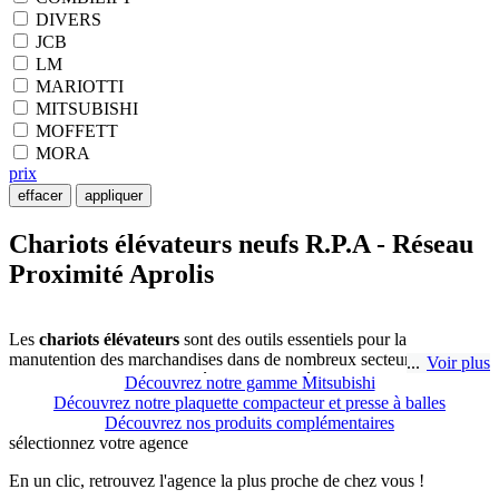
DIVERS
JCB
LM
MARIOTTI
MITSUBISHI
MOFFETT
MORA
prix
effacer
appliquer
Chariots élévateurs neufs R.P.A - Réseau
Proximité Aprolis
Les
chariots élévateurs
sont des outils essentiels pour la
manutention des marchandises dans de nombreux secteurs
Voir plus
industriels. Chez R.P.A - Réseau Proximité Aprolis, nous proposons
Découvrez notre gamme Mitsubishi
des chariots élévateurs neuf, adaptés à des besoins variés, que ce soit
Découvrez notre plaquette compacteur et presse à balles
pour des travaux en intérieur ou en extérieur. Nos machines sont
Découvrez nos produits complémentaires
conçues pour offrir des performances fiables et sécurisées,
sélectionnez
votre agence
garantissant une gestion optimale de vos flux de marchandises. Les
modèles électriques, par exemple, sont parfaitement adaptés aux
En un clic, retrouvez l'agence la plus proche de chez vous !