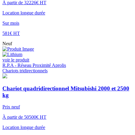
préventif et des réparations nécessaires, vous garantissant ainsi une
À partir de 32226€ HT
productivité continue sans interruption.
Location longue durée
Faites confiance à R.P.A - Réseau Proximité Aprolis pour vous
Sur mois
fournir des
chariots élévateurs neuf
performants et adaptés à vos
581€ HT
opérations. Venez découvrir nos solutions à SAINTE CATHERINE
LES ARRAS, et laissez-nous vous accompagner dans l'optimisation
Neuf
de vos processus de manutention.
voir le produit
R.P.A - Réseau Proximité Aprolis
Chariots tridirectionnels
Chariot quadridirectionnel Mitsubishi 2000 et 2500
kg
Prix neuf
À partir de 50500€ HT
Location longue durée