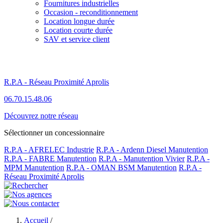
Fournitures industrielles
Occasion - reconditionnement
Location longue durée
Location courte durée
SAV et service client
R.P.A - Réseau Proximité Aprolis
06.70.15.48.06
Découvrez notre réseau
Sélectionner un concessionnaire
R.P.A - AFRELEC Industrie
R.P.A - Ardenn Diesel Manutention
R.P.A - FABRE Manutention
R.P.A - Manutention Vivier
R.P.A -
MPM Manutention
R.P.A - OMAN BSM Manutention
R.P.A -
Réseau Proximité Aprolis
Accueil
/