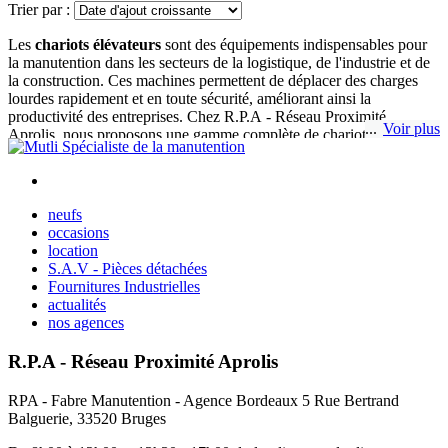
Trier par :
Les
chariots élévateurs
sont des équipements indispensables pour
la manutention dans les secteurs de la logistique, de l'industrie et de
la construction. Ces machines permettent de déplacer des charges
lourdes rapidement et en toute sécurité, améliorant ainsi la
productivité des entreprises. Chez R.P.A - Réseau Proximité
Voir plus
Aprolis, nous proposons une gamme complète de chariots élévateurs
neuf, adaptés aux besoins spécifiques de chaque activité.
Pourquoi choisir un chariot élévateur
neufs
occasions
neuf ?
location
S.A.V - Pièces détachées
Un
chariot élévateur neuf
représente un investissement stratégique
Fournitures Industrielles
pour les entreprises cherchant à optimiser leurs processus de
actualités
manutention. Ces machines permettent de manipuler efficacement
nos agences
des charges lourdes ou volumineuses tout en faisant ressortir les
efforts physiques et les risques d'accidents pour les opérateurs.
R.P.A - Réseau Proximité Aprolis
RPA - Fabre Manutention - Agence Bordeaux 5 Rue Bertrand
Chez R.P.A - Réseau Proximité Aprolis, nous proposons des
Balguerie, 33520 Bruges
chariots élévateurs neuf fiables et robustes, conçus pour offrir des
performances optimales dans les environnements de travail les plus