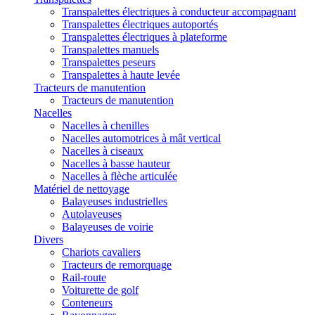
Transpalettes électriques à conducteur accompagnant
Transpalettes électriques autoportés
Transpalettes électriques à plateforme
Transpalettes manuels
Transpalettes peseurs
Transpalettes à haute levée
Tracteurs de manutention
Tracteurs de manutention
Nacelles
Nacelles à chenilles
Nacelles automotrices à mât vertical
Nacelles à ciseaux
Nacelles à basse hauteur
Nacelles à flèche articulée
Matériel de nettoyage
Balayeuses industrielles
Autolaveuses
Balayeuses de voirie
Divers
Chariots cavaliers
Tracteurs de remorquage
Rail-route
Voiturette de golf
Conteneurs