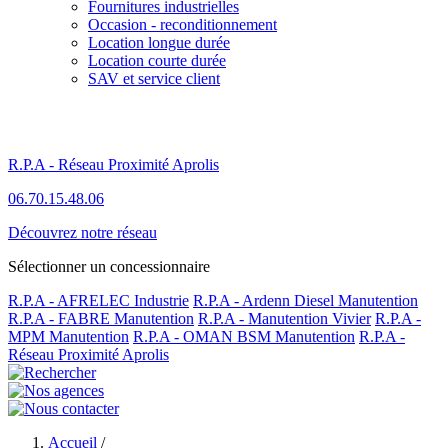
Fournitures industrielles
Occasion - reconditionnement
Location longue durée
Location courte durée
SAV et service client
R.P.A - Réseau Proximité Aprolis
06.70.15.48.06
Découvrez notre réseau
Sélectionner un concessionnaire
R.P.A - AFRELEC Industrie
R.P.A - Ardenn Diesel Manutention
R.P.A - FABRE Manutention
R.P.A - Manutention Vivier
R.P.A -
MPM Manutention
R.P.A - OMAN BSM Manutention
R.P.A -
Réseau Proximité Aprolis
Accueil
/