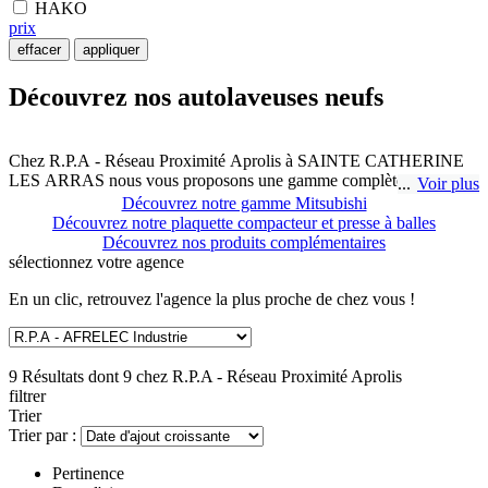
HAKO
prix
effacer
appliquer
Découvrez nos autolaveuses neufs
Chez R.P.A - Réseau Proximité Aprolis à SAINTE CATHERINE
LES ARRAS nous vous proposons une gamme complète
Voir plus
d'autolaveuses compactes et maniables neuf. Parmi nos références
Découvrez notre gamme Mitsubishi
vous pourrez retrouver des autolaveuses pour des petites, moyennes
Découvrez notre plaquette compacteur et presse à balles
et grandes surfaces. Pour plus d'informations sur une référence
Découvrez nos produits complémentaires
n'hésitez pas à nous contacter.
sélectionnez
votre agence
En un clic, retrouvez l'agence la plus proche de chez vous !
9 Résultats dont 9 chez
R.P.A - Réseau Proximité Aprolis
filtrer
Trier
Trier par :
Pertinence