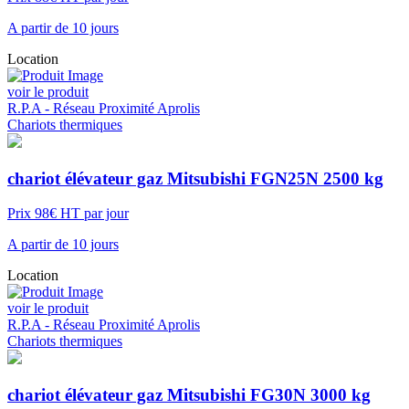
fournir des chariots élévateurs location-courte-duree fiables et
performants. Venez découvrir notre gamme à SAINTE
A partir de 10 jours
CATHERINE LES ARRAS, et laissez-nous vous aider à optimiser
vos opérations de manutention tout en garantissant la sécurité et
Location
l'efficacité de vos équipes.
voir le produit
R.P.A - Réseau Proximité Aprolis
Chariots thermiques
chariot élévateur gaz Mitsubishi FGN25N 2500 kg
Prix 98€ HT par jour
A partir de 10 jours
Location
voir le produit
R.P.A - Réseau Proximité Aprolis
Chariots thermiques
chariot élévateur gaz Mitsubishi FG30N 3000 kg