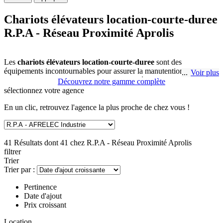
Chariots élévateurs location-courte-duree
R.P.A - Réseau Proximité Aprolis
Les
chariots élévateurs location-courte-duree
sont des
équipements incontournables pour assurer la manutention de charges
Voir plus
lourdes dans de nombreux secteurs d'activité. Chez R.P.A - Réseau
Découvrez notre gamme complète
Proximité Aprolis, nous proposons une large sélection de chariots
sélectionnez
votre agence
élévateurs adaptés à différents environnements de travail. Que vous
ayez besoin de soulever des palettes ou de manipuler des matériaux,
En un clic, retrouvez l'agence la plus proche de chez vous !
nous avons la solution idéale pour vos besoins.
Nos
chariots élévateurs multimarques électriques
sont parfaits
41 Résultats dont 41 chez
R.P.A - Réseau Proximité Aprolis
pour les environnements intérieurs tels que les entrepôts, car ils sont
filtrer
silencieux, faciles à manœuvrer et respectueux de l'environnement.
Trier
Leur fonctionnement sans émissions polluantes en fait un choix idéal
Trier par :
pour les entreprises qui cherchent à réduire leur empreinte
écologique tout en maintenant un haut niveau de productivité.
Pertinence
Date d'ajout
Prix croissant
Pour les environnements extérieurs les plus exigeants, nous
proposons des chariots élévateurs thermiques à gaz ou diesel. Ces
Location