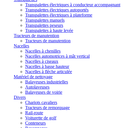
Transpalettes électriques à conducteur accompagnant
Transpalettes électriques autoportés
Transpalettes électriques à plateforme
Transpalettes manuels
Transpalettes peseurs
Transpalettes à haute levée
Tracteurs de manutention
Tracteurs de manutention
Nacelles
Nacelles à chenilles
Nacelles automotrices à mât vertical
Nacelles à ciseaux
Nacelles à basse hauteur
Nacelles à flèche articulée
Matériel de nettoyage
Balayeuses industrielles
Autolaveuses
Balayeuses de voirie
Divers
Chariots cavaliers
Tracteurs de remorquage
Rail-route
Voiturette de golf
Conteneurs