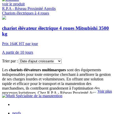
voir le produit
R.P.A - Réseau Proximité Aprolis
Chariots électriques à 4 roues
chariot élévateur électrique 4 roues Mitsubishi 3500
kg
Prix 164€ HT par jour
A partir de 10 jours
Trier par :
Les
chariots élévateurs multimarques
sont des équipements
indispensables pour toute entreprise cherchant à améliorer la gestion
de ses charges lourdes et volumineuses. En offrant une solution
rapide et efficace pour le transport et la manutention des
marchandises, ils contribuent grandement à l'optimisation des
Voir plus
processus logistiques. Chez R.P.A - Réseau Proximité Aprolis, nous
mettons à disposition une gamme de chariots élévateurs location-
courte-duree, adaptés aux exigences de chaque client.
neufs