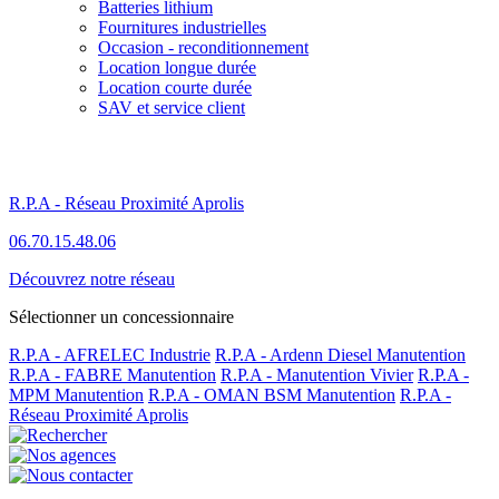
Batteries lithium
Fournitures industrielles
Occasion - reconditionnement
Location longue durée
Location courte durée
SAV et service client
R.P.A - Réseau Proximité Aprolis
06.70.15.48.06
Découvrez notre réseau
Sélectionner un concessionnaire
R.P.A - AFRELEC Industrie
R.P.A - Ardenn Diesel Manutention
R.P.A - FABRE Manutention
R.P.A - Manutention Vivier
R.P.A -
MPM Manutention
R.P.A - OMAN BSM Manutention
R.P.A -
Réseau Proximité Aprolis