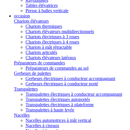
Rayonnages
Tables élévatrices
Presse à balles verticale
occasion
Chariots élévateurs
Chariots thermiques
Chariots élévateurs multidirectionnels
Chariots électriques à 3 roues
Chariots électriques à 4 roues
Chariots à mât rétractable
Chariots articulés
Chariots élévateurs latéraux
Préparateurs de commandes
Préparateurs de commandes au sol
Gerbeurs de palettes
Gerbeurs électriques à conducteur accompagnant
Gerbeurs électriques à conducteur porté
Transpalettes
Transpalettes électriques à conducteur accompagnant
Transpalettes électriques autoportés
Transpalettes électriques à plateforme
Transpalettes à haute levée
Nacelles
Nacelles automotrices à mât vertical
Nacelles à ciseaux