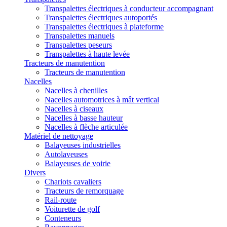
Transpalettes électriques à conducteur accompagnant
Transpalettes électriques autoportés
Transpalettes électriques à plateforme
Transpalettes manuels
Transpalettes peseurs
Transpalettes à haute levée
Tracteurs de manutention
Tracteurs de manutention
Nacelles
Nacelles à chenilles
Nacelles automotrices à mât vertical
Nacelles à ciseaux
Nacelles à basse hauteur
Nacelles à flèche articulée
Matériel de nettoyage
Balayeuses industrielles
Autolaveuses
Balayeuses de voirie
Divers
Chariots cavaliers
Tracteurs de remorquage
Rail-route
Voiturette de golf
Conteneurs