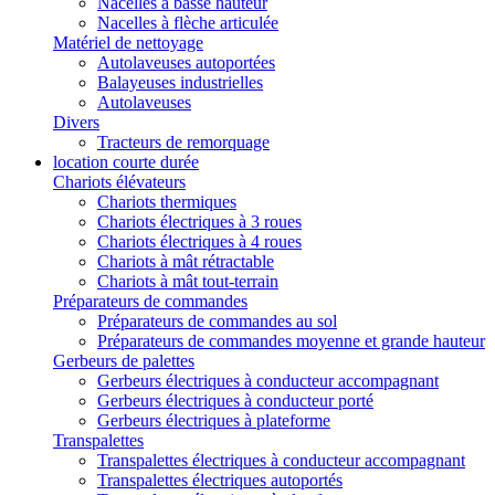
Nacelles à basse hauteur
Nacelles à flèche articulée
Matériel de nettoyage
Autolaveuses autoportées
Balayeuses industrielles
Autolaveuses
Divers
Tracteurs de remorquage
location courte durée
Chariots élévateurs
Chariots thermiques
Chariots électriques à 3 roues
Chariots électriques à 4 roues
Chariots à mât rétractable
Chariots à mât tout-terrain
Préparateurs de commandes
Préparateurs de commandes au sol
Préparateurs de commandes moyenne et grande hauteur
Gerbeurs de palettes
Gerbeurs électriques à conducteur accompagnant
Gerbeurs électriques à conducteur porté
Gerbeurs électriques à plateforme
Transpalettes
Transpalettes électriques à conducteur accompagnant
Transpalettes électriques autoportés