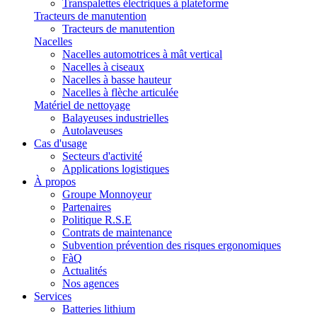
Transpalettes électriques à plateforme
Tracteurs de manutention
Tracteurs de manutention
Nacelles
Nacelles automotrices à mât vertical
Nacelles à ciseaux
Nacelles à basse hauteur
Nacelles à flèche articulée
Matériel de nettoyage
Balayeuses industrielles
Autolaveuses
Cas d'usage
Secteurs d'activité
Applications logistiques
À propos
Groupe Monnoyeur
Partenaires
Politique R.S.E
Contrats de maintenance
Subvention prévention des risques ergonomiques
FàQ
Actualités
Nos agences
Services
Batteries lithium