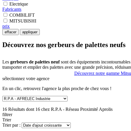
Electrique
Fabricants
COMBILIFT
MITSUBISHI
prix
effacer
appliquer
Découvrez nos gerbeurs de palettes neufs
Les
gerbeurs de palettes neuf
sont des équipements incontournables p
transporter et empiler des palettes avec une grande précision, rédu
ARRAS, nous proposons une large gamme de gerbeurs de palettes neuf,
Découvrez notre gamme Mitsu
sélectionnez
votre agence
Nos
gerbeurs de palettes multimarque
neuf sont disponibles en plu
En un clic, retrouvez l'agence la plus proche de chez vous !
les petites charges ou les tâches ponctuelles, tandis que les modèles 
de travailler efficacement dans des espaces restreints, comme les entrep
16 Résultats dont 16 chez
R.P.A - Réseau Proximité Aprolis
La sécurité est primordiale dans toutes les opérations de manutention.
filtrer
stabilisateurs de charge. Ces dispositifs garantissent une manipulation
Trier
contribue également à réduire la fatigue des opérateurs, ce qui amélior
Trier par :