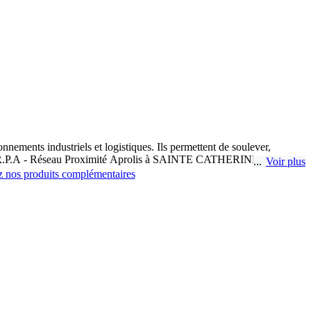
ements industriels et logistiques. Ils permettent de soulever,
é. Chez R.P.A - Réseau Proximité Aprolis à SAINTE CATHERINE LES
Voir plus
 nos produits complémentaires
gences variées des entreprises. Les gerbeurs manuels sont idéaux pour
 garantissant une efficacité accrue. Leur conception compacte permet
e sécurité avancés, tels que des freins automatiques et des
fois les opérateurs et les marchandises. Leur conception ergonomique