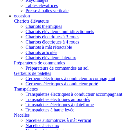
Rayonnages
Tables élévatrices
Presse à balles verticale
occasion
Chariots élévateurs
Chariots thermiques
Chariots élévateurs multidirectionnels
Chariots électriques à 3 roues
Chariots électriques à 4 roues
Chariots à mât rétractable
Chariots articulés
Chariots élévateurs latéraux
Préparateurs de commandes
Préparateurs de commandes au sol
Gerbeurs de palettes
Gerbeurs électriques à conducteur accompagnant
Gerbeurs électriques à conducteur porté
Transpalettes
Transpalettes électriques à conducteur accompagnant
Transpalettes électriques autoportés
Transpalettes électriques à plateforme
Transpalettes à haute levée
Nacelles
Nacelles automotrices à mât vertical
Nacelles à ciseaux