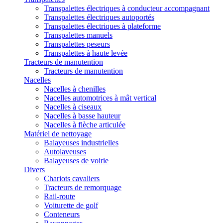
Transpalettes électriques à conducteur accompagnant
Transpalettes électriques autoportés
Transpalettes électriques à plateforme
Transpalettes manuels
Transpalettes peseurs
Transpalettes à haute levée
Tracteurs de manutention
Tracteurs de manutention
Nacelles
Nacelles à chenilles
Nacelles automotrices à mât vertical
Nacelles à ciseaux
Nacelles à basse hauteur
Nacelles à flèche articulée
Matériel de nettoyage
Balayeuses industrielles
Autolaveuses
Balayeuses de voirie
Divers
Chariots cavaliers
Tracteurs de remorquage
Rail-route
Voiturette de golf
Conteneurs