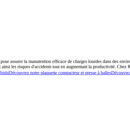
our assurer la manutention efficace de charges lourdes dans des environn
isant ainsi les risques d'accidents tout en augmentant la productivit
 adaptés aux besoins spécifiques de votre entreprise.
bishi
Découvrez notre plaquette compacteur et presse à balles
Découvrez
sieurs modèles, manuels ou électriques, permettant de répondre aux exi
électriques permettent de manipuler des charges plus lourdes en continu,
ôts avec des allées étroites.
 C’est pourquoi nos gerbeurs de palettes neuf sont équipés de systèmes d
 sûre des palettes, réduisant les risques d’accidents et protégeant à la 
e leur productivité.