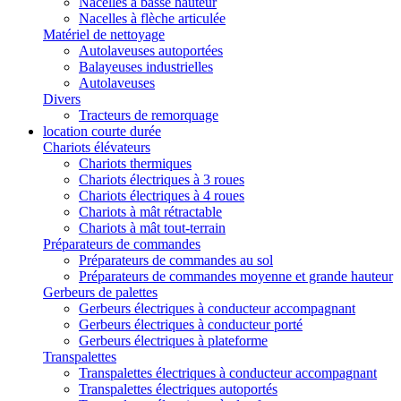
Nacelles à basse hauteur
Nacelles à flèche articulée
Matériel de nettoyage
Autolaveuses autoportées
Balayeuses industrielles
Autolaveuses
Divers
Tracteurs de remorquage
location courte durée
Chariots élévateurs
Chariots thermiques
Chariots électriques à 3 roues
Chariots électriques à 4 roues
Chariots à mât rétractable
Chariots à mât tout-terrain
Préparateurs de commandes
Préparateurs de commandes au sol
Préparateurs de commandes moyenne et grande hauteur
Gerbeurs de palettes
Gerbeurs électriques à conducteur accompagnant
Gerbeurs électriques à conducteur porté
Gerbeurs électriques à plateforme
Transpalettes
Transpalettes électriques à conducteur accompagnant
Transpalettes électriques autoportés