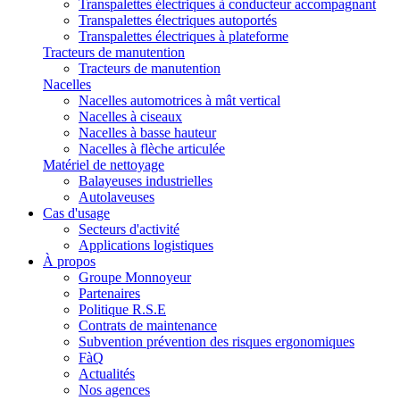
Transpalettes électriques à conducteur accompagnant
Transpalettes électriques autoportés
Transpalettes électriques à plateforme
Tracteurs de manutention
Tracteurs de manutention
Nacelles
Nacelles automotrices à mât vertical
Nacelles à ciseaux
Nacelles à basse hauteur
Nacelles à flèche articulée
Matériel de nettoyage
Balayeuses industrielles
Autolaveuses
Cas d'usage
Secteurs d'activité
Applications logistiques
À propos
Groupe Monnoyeur
Partenaires
Politique R.S.E
Contrats de maintenance
Subvention prévention des risques ergonomiques
FàQ
Actualités
Nos agences