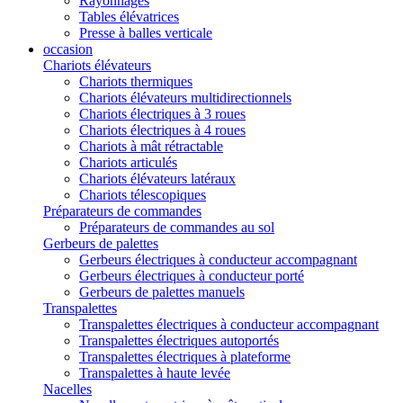
Rayonnages
Tables élévatrices
Presse à balles verticale
occasion
Chariots élévateurs
Chariots thermiques
Chariots élévateurs multidirectionnels
Chariots électriques à 3 roues
Chariots électriques à 4 roues
Chariots à mât rétractable
Chariots articulés
Chariots élévateurs latéraux
Chariots télescopiques
Préparateurs de commandes
Préparateurs de commandes au sol
Gerbeurs de palettes
Gerbeurs électriques à conducteur accompagnant
Gerbeurs électriques à conducteur porté
Gerbeurs de palettes manuels
Transpalettes
Transpalettes électriques à conducteur accompagnant
Transpalettes électriques autoportés
Transpalettes électriques à plateforme
Transpalettes à haute levée
Nacelles