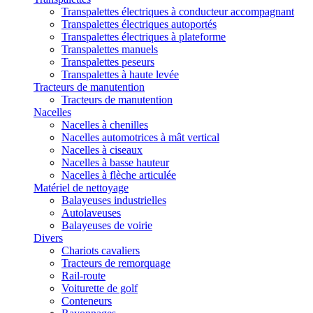
Transpalettes électriques à conducteur accompagnant
Transpalettes électriques autoportés
Transpalettes électriques à plateforme
Transpalettes manuels
Transpalettes peseurs
Transpalettes à haute levée
Tracteurs de manutention
Tracteurs de manutention
Nacelles
Nacelles à chenilles
Nacelles automotrices à mât vertical
Nacelles à ciseaux
Nacelles à basse hauteur
Nacelles à flèche articulée
Matériel de nettoyage
Balayeuses industrielles
Autolaveuses
Balayeuses de voirie
Divers
Chariots cavaliers
Tracteurs de remorquage
Rail-route
Voiturette de golf
Conteneurs