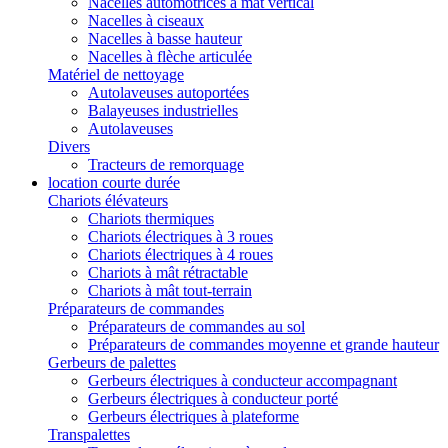
Nacelles automotrices à mât vertical
Nacelles à ciseaux
Nacelles à basse hauteur
Nacelles à flèche articulée
Matériel de nettoyage
Autolaveuses autoportées
Balayeuses industrielles
Autolaveuses
Divers
Tracteurs de remorquage
location courte durée
Chariots élévateurs
Chariots thermiques
Chariots électriques à 3 roues
Chariots électriques à 4 roues
Chariots à mât rétractable
Chariots à mât tout-terrain
Préparateurs de commandes
Préparateurs de commandes au sol
Préparateurs de commandes moyenne et grande hauteur
Gerbeurs de palettes
Gerbeurs électriques à conducteur accompagnant
Gerbeurs électriques à conducteur porté
Gerbeurs électriques à plateforme
Transpalettes