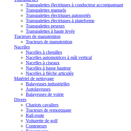
Transpalettes électriques à conducteur accompagnant
Transpalettes manuels
Transpalettes électriques autoportés
Transpalettes électriques à plateforme
Transpalettes peseurs
Transpalettes à haute levée
Tracteurs de manutention
Tracteurs de manutention
Nacelles
Nacelles à chenilles
Nacelles automotrices à mât vertical
Nacelles à ciseaux
Nacelles à basse hauteur
Nacelles à flèche articulée
Matériel de nettoyage
Balayeuses industrielles
Autolaveuses
Balayeuses de voirie
Divers
Chariots cavaliers
Tracteurs de remorquage
Rail-route
Voiturette de golf
Conteneurs