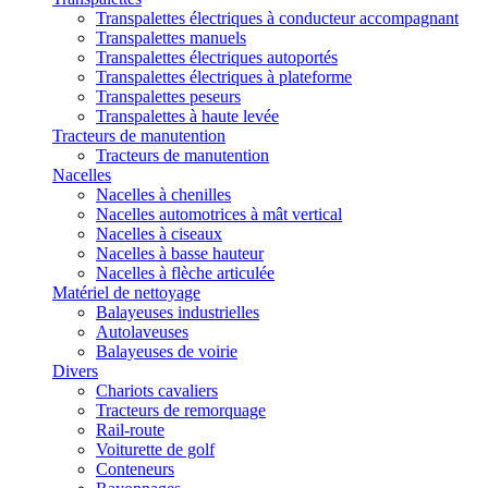
Transpalettes électriques à conducteur accompagnant
Transpalettes manuels
Transpalettes électriques autoportés
Transpalettes électriques à plateforme
Transpalettes peseurs
Transpalettes à haute levée
Tracteurs de manutention
Tracteurs de manutention
Nacelles
Nacelles à chenilles
Nacelles automotrices à mât vertical
Nacelles à ciseaux
Nacelles à basse hauteur
Nacelles à flèche articulée
Matériel de nettoyage
Balayeuses industrielles
Autolaveuses
Balayeuses de voirie
Divers
Chariots cavaliers
Tracteurs de remorquage
Rail-route
Voiturette de golf
Conteneurs