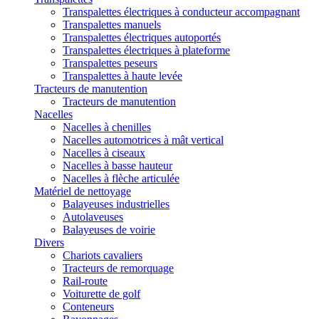
Transpalettes électriques à conducteur accompagnant
Transpalettes manuels
Transpalettes électriques autoportés
Transpalettes électriques à plateforme
Transpalettes peseurs
Transpalettes à haute levée
Tracteurs de manutention
Tracteurs de manutention
Nacelles
Nacelles à chenilles
Nacelles automotrices à mât vertical
Nacelles à ciseaux
Nacelles à basse hauteur
Nacelles à flèche articulée
Matériel de nettoyage
Balayeuses industrielles
Autolaveuses
Balayeuses de voirie
Divers
Chariots cavaliers
Tracteurs de remorquage
Rail-route
Voiturette de golf
Conteneurs